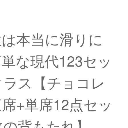
性は本当に滑りに
単な現代123セッ
クラス【チョコレ
席+単席12点セッ
枚の背もたれ】