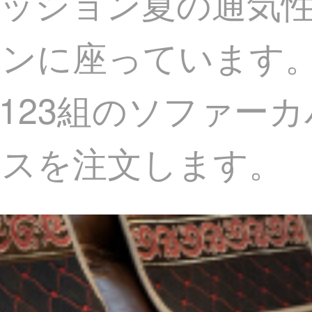
ッション夏の通気
ョンに座っています
123組のソファー
ラスを注文します。