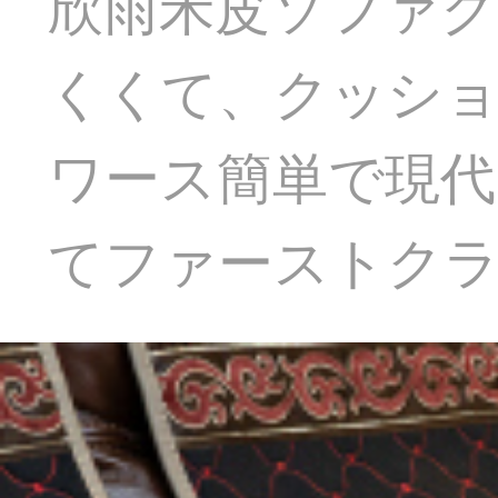
欣雨禾皮ソファク
くくて、クッシ
ワース簡単で現代
てファーストク