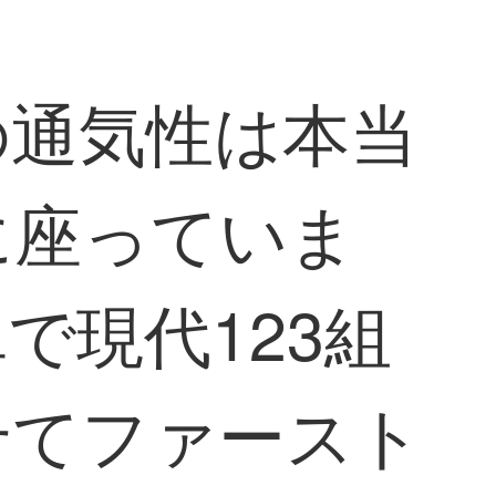
の通気性は本当
に座っていま
で現代123組
せてファースト