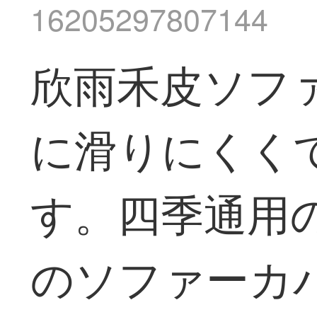
16205297807144
欣雨禾皮ソフ
に滑りにくく
す。四季通用の
のソファーカ