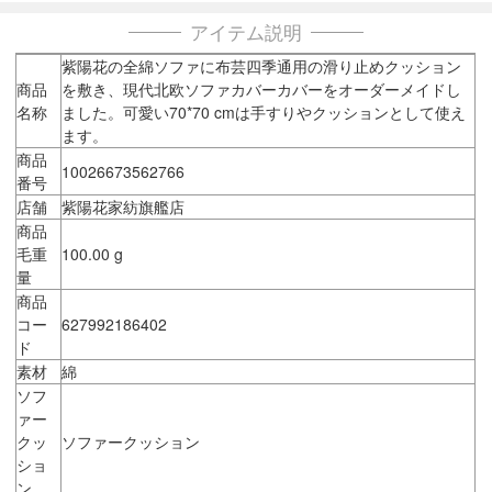
アイテム説明
紫陽花の全綿ソファに布芸四季通用の滑り止めクッション
商品
を敷き、現代北欧ソファカバーカバーをオーダーメイドし
名称
ました。可愛い70*70 cmは手すりやクッションとして使え
ます。
商品
10026673562766
番号
店舗
紫陽花家紡旗艦店
商品
毛重
100.00 g
量
商品
コー
627992186402
ド
素材
綿
ソフ
ァー
クッ
ソファークッション
ショ
ン