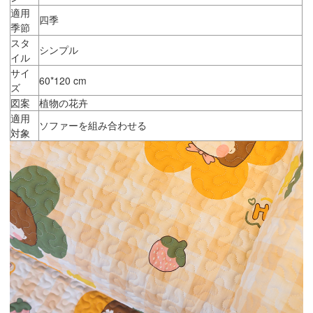
適用
四季
季節
スタ
シンプル
イル
サイ
60*120 cm
ズ
図案
植物の花卉
適用
ソファーを組み合わせる
対象