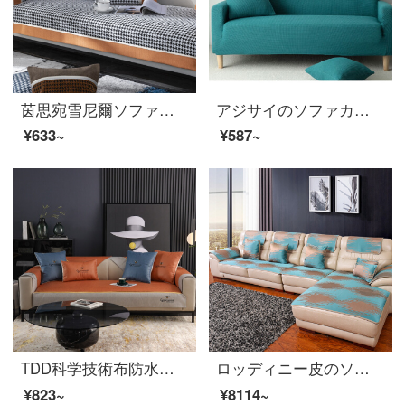
茵思宛雪尼爾ソファパッド四季通用北欧简约現代千鳥格ソファカバー千鳥格オレンジ色
アジサイのソファカバーのフルバックは怠け者の弾力性のあるソファカバーです。全カバーの四季ソファマットです。現代簡単で通用するグリーン（厚いニット）Sサイズです。
¥633~
¥587~
TDD科学技術布防水ソファマット四季通用滑り止めシートシンプルで贅沢なソファーカバー全カバーミツバチのオレンジ色70*150
ロッディニー皮のソファクッションセット夏の滑り止めマットシミュレーションシルクワークシンプルな現代四季通用リビングセットソファカバーカスタマイズエメラルドグリーンエメラルドエメラルドエメラルド滑り止めカバーカバーカバーカバーカバーカバーカバーカバーカ...
¥823~
¥8114~