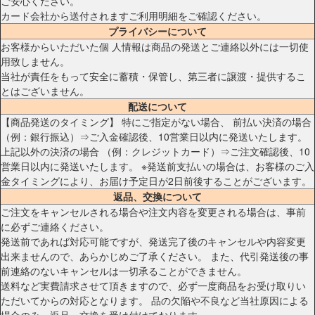
ご安心ください。
カード会社から送付されますご利用明細をご確認ください。
プライバシーについて
お客様からいただいた個 人情報は商品の発送とご連絡以外には一切使
用致しません。
当社が責任をもって安全に蓄積・保管し、第三者に譲渡・提供するこ
とはございません。
配送について
【商品発送のタイミング】 特にご指定がない場合、 前払い決済の場合
（例：銀行振込）⇒ご入金確認後、10営業日以内に発送いたします。
上記以外の決済の場合 （例：クレジットカード）⇒ご注文確認後、10
営業日以内に発送いたします。 ※発送前支払いの場合は、お客様のご入
金タイミングにより、お届け予定日が2日前後することがございます。
返品、交換について
ご注文をキャンセルされる場合や注文内容を変更される場合は、事前
に必ずご連絡ください。
発送前であれば対応可能ですが、発送完了後のキャンセルや内容変更
出来ませんので、あらかじめご了承ください。 また、代引発送後の事
前連絡のないキャンセルは一切承ることができません。
送料など実費請求させて頂きますので、必ず一度商品をお受け取りい
ただいてからの対応となります。 品の欠陥や不良など当社原因による
場合のみ、返品・交換を受け付けております。