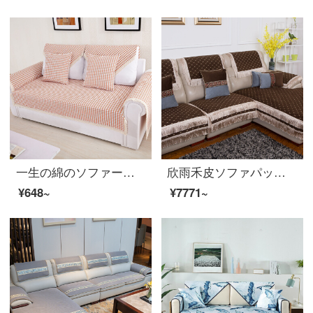
一生の綿のソファーのクッションが大好きです。四季のソファカバーがシンプルでファッション的な布芸滑り止めソファタオルの純色ストライプのチェックの綿糸の格子オレンジ色90*160 cmです。
欣雨禾皮ソファパッド本当に滑り止めクッションセット四季通用綿麻布芸夏季簡単セットソファカバーオーダーメイドコーヒー色シェニール刺繍二階席+ダブルシート+貴妃クッション+手すりクッション九つセット
¥648~
¥7771~