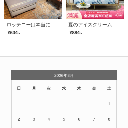
ロッテニーは本当に滑りにくい皮のソファーのクッションに座ります。夏の布芸は現代ファッションの四季通用の組み合わせです。ソファーカバーのオーダーメイドサンドイッチの滑り止めマット灰色の万福金縁60*60 cmの小さいクッションです。
夏のアイスクリームのソファマット滑り止め高級シンプルカバー夏通用ファッションソファカバーカバーカバーブルーリーフ110*160
¥534~
¥884~
2026年8月
日
月
火
水
木
金
土
1
2
3
4
5
6
7
8